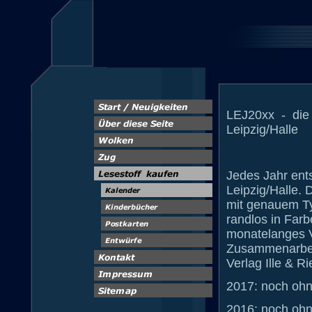
LEJ20xx - die 
Leipzig/Halle
Jedes Jahr ent
Leipzig/Halle. 
mit genauem Ty
randlos in Farb
monatelanges V
Zusammenarbeit
Verlag Ille & R
2017: noch ohn
2016: noch ohn